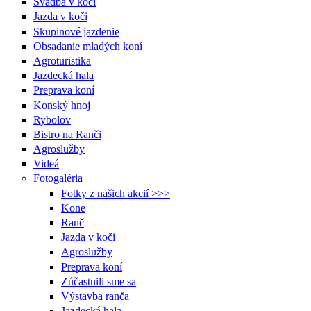
Svadba v koči
Jazda v koči
Skupinové jazdenie
Obsadanie mladých koní
Agroturistika
Jazdecká hala
Preprava koní
Konský hnoj
Rybolov
Bistro na Ranči
Agroslužby
Videá
Fotogaléria
Fotky z našich akcií >>>
Kone
Ranč
Jazda v koči
Agroslužby
Preprava koní
Zúčastnili sme sa
Výstavba ranča
Jazdecká hala