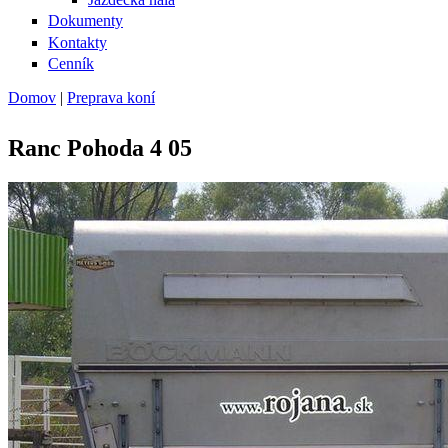
Dokumenty
Kontakty
Cenník
Domov
|
Preprava koní
Nachádzate sa tu
Ranc Pohoda 4 05