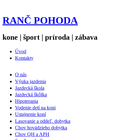
RANČ POHODA
kone | šport | príroda | zábava
Úvod
Kontakty
O nás
Výuka jazdenia
Jazdecká škola
Jazdecká škôlka
Hipoterapia
Vodenie detí na koni
Ustajnenie koní
Lasovanie a oddeľ. dobytka
Chov hovädzieho dobytka
Chov QH a APH