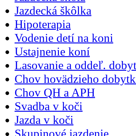
Jazdecká škôlka
Hipoterapia
Vodenie detí na koni
Ustajnenie koní
Lasovanie a oddeľ. doby
Chov hovädzieho dobytk
Chov QH a APH
Svadba v koči
Jazda v koči
Skupinové jazdenie