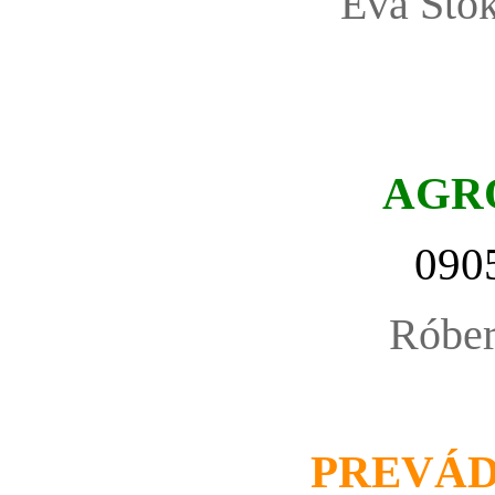
Eva Stok
AGR
090
Róbe
PREVÁ