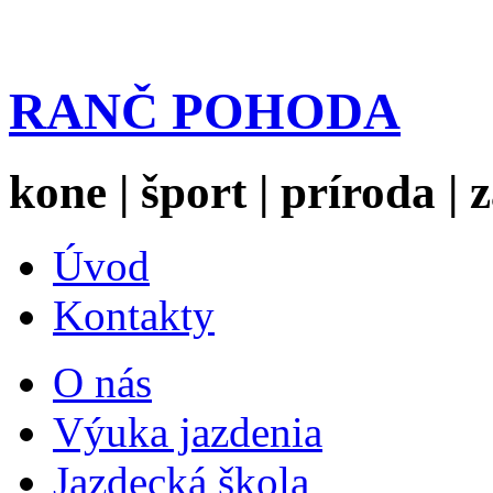
RANČ POHODA
kone | šport | príroda |
Úvod
Kontakty
O nás
Výuka jazdenia
Jazdecká škola