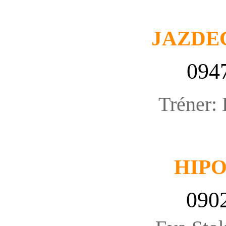
JAZDE
094
Tréner:
HIP
090