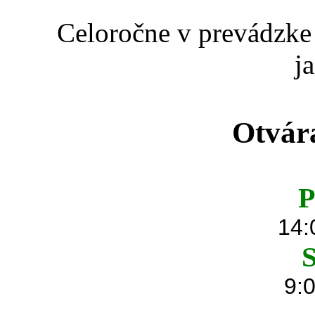
Celoročne v prevádzke 
j
Otvár
P
14:
S
9:0