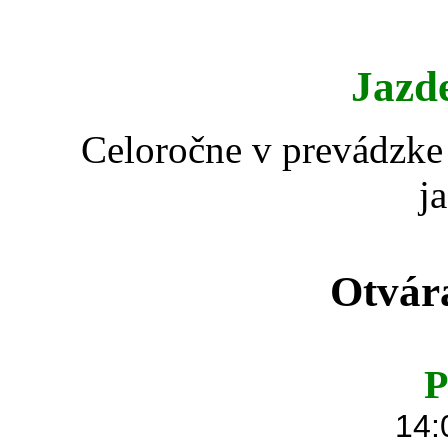
Jazd
Celoročne v prevádzke 
j
Otvár
P
14: