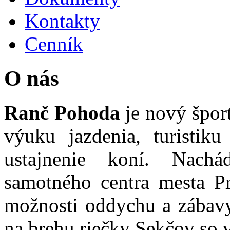
Kontakty
Cenník
O nás
Ranč Pohoda
je nový špor
výuku jazdenia, turisti
ustajnenie koní. Nac
samotného centra mesta P
možnosti oddychu a zábavy
na brehu riečky Sekčov so v