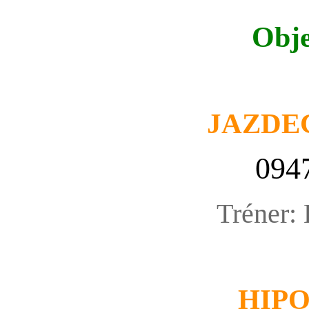
Obje
JAZDE
094
Tréner:
HIP