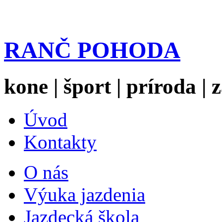
RANČ POHODA
kone | šport | príroda |
Úvod
Kontakty
O nás
Výuka jazdenia
Jazdecká škola