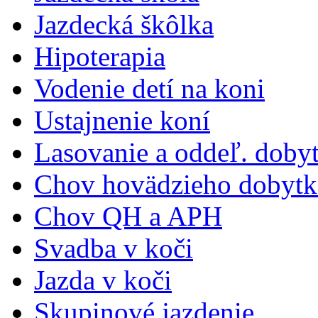
Jazdecká škôlka
Hipoterapia
Vodenie detí na koni
Ustajnenie koní
Lasovanie a oddeľ. doby
Chov hovädzieho dobytk
Chov QH a APH
Svadba v koči
Jazda v koči
Skupinové jazdenie