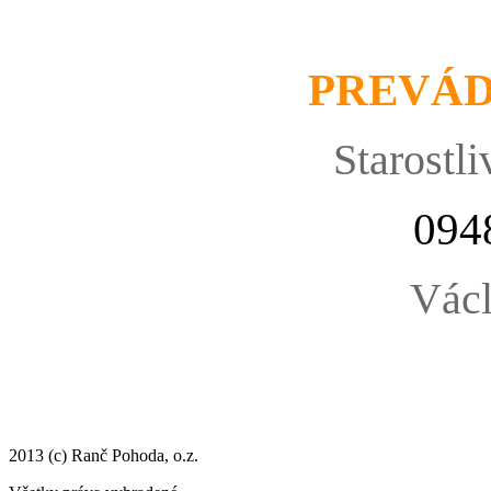
PREVÁ
Starostli
094
Václ
2013 (c) Ranč Pohoda, o.z.