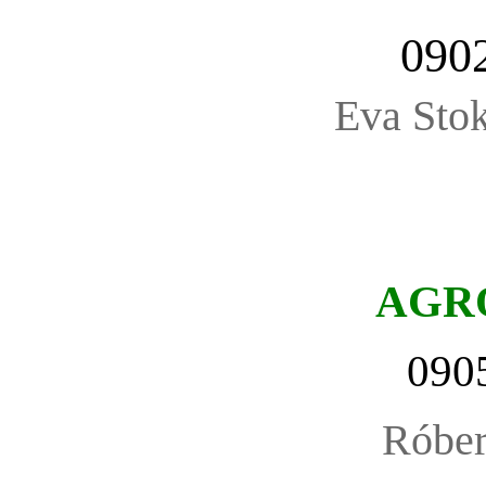
090
Eva Stok
AGR
090
Róbe