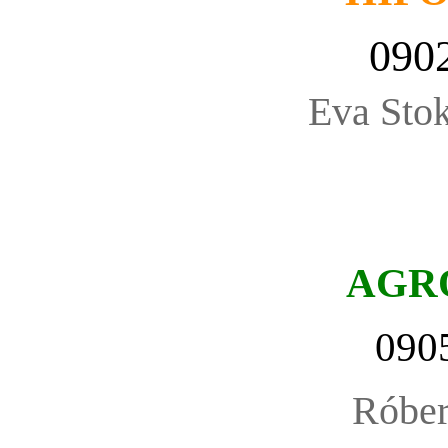
090
Eva Stok
AGR
090
Róbe