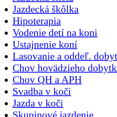
Jazdecká škôlka
Hipoterapia
Vodenie detí na koni
Ustajnenie koní
Lasovanie a oddeľ. doby
Chov hovädzieho dobytk
Chov QH a APH
Svadba v koči
Jazda v koči
Skupinové jazdenie