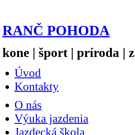
RANČ POHODA
kone | šport | príroda |
Úvod
Kontakty
O nás
Výuka jazdenia
Jazdecká škola