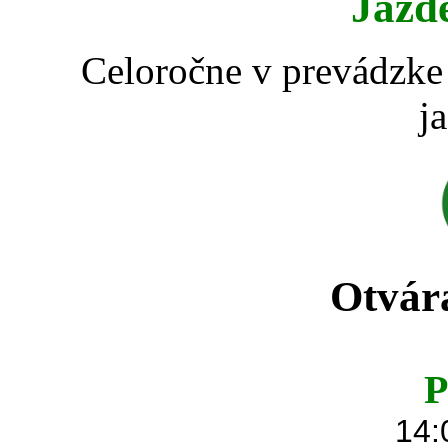
Jazd
Celoročne v prevádzke 
j
Otvár
P
14: