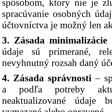
spôsobom, ktorý nie je zl
spracúvanie osobných údajo
účtovníctva je možný len a
3. Zásada minimalizáci
údaje sú primerané, re
nevyhnutný rozsah daný úče
4. Zásada správnosti
– sp
a podľa potreby aktu
neaktualizované údaje 
vymazané alebo opravené.