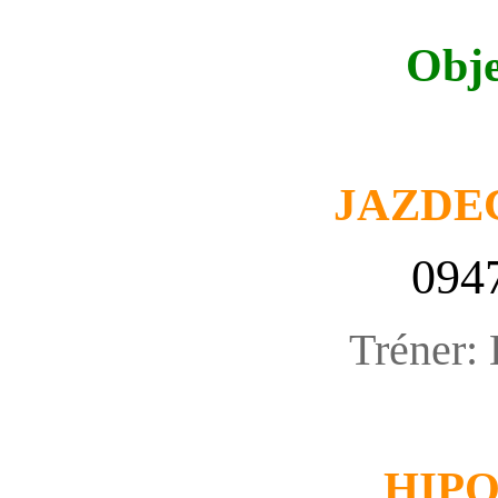
Obje
JAZDE
094
Tréner:
HIP