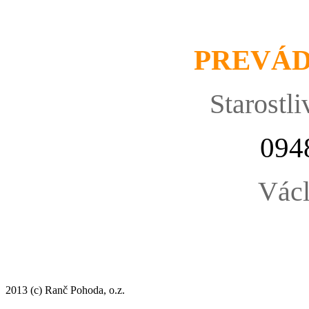
PREVÁ
Starostli
094
Václ
2013 (c) Ranč Pohoda, o.z.