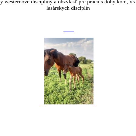
ky westernové disciplíny a obzvlášť pre prácu s dobytkom, vrá
lasárskych disciplín