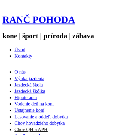
RANČ POHODA
kone | šport | príroda | zábava
Úvod
Kontakty
O nás
Výuka jazdenia
Jazdecká škola
Jazdecká škôlka
Hipoterapia
Vodenie detí na koni
Ustajnenie koní
Lasovanie a oddeľ. dobytka
Chov hovädzieho dobytka
Chov QH a APH