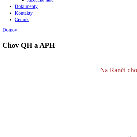
Dokumenty
Kontakty
Cenník
Domov
Nachádzate sa tu
Chov QH a APH
Na Ranči cho