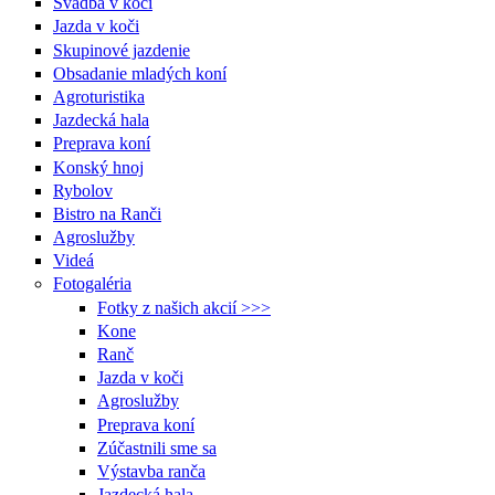
Svadba v koči
Jazda v koči
Skupinové jazdenie
Obsadanie mladých koní
Agroturistika
Jazdecká hala
Preprava koní
Konský hnoj
Rybolov
Bistro na Ranči
Agroslužby
Videá
Fotogaléria
Fotky z našich akcií >>>
Kone
Ranč
Jazda v koči
Agroslužby
Preprava koní
Zúčastnili sme sa
Výstavba ranča
Jazdecká hala