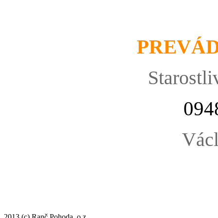
PREVÁ
Starostli
094
Václ
2013 (c) Ranč Pohoda, o.z.