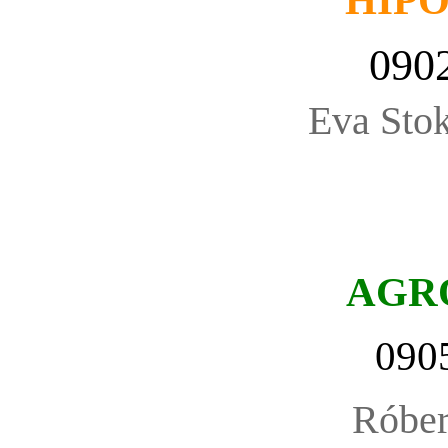
HIP
090
Eva Stok
AGR
090
Róbe