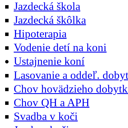
Jazdecká škola
Jazdecká škôlka
Hipoterapia
Vodenie detí na koni
Ustajnenie koní
Lasovanie a oddeľ. doby
Chov hovädzieho dobytk
Chov QH a APH
Svadba v koči