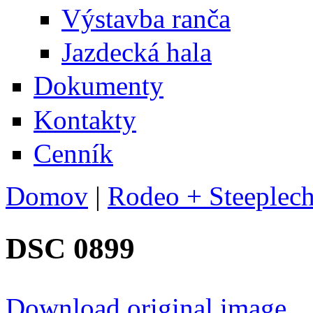
Výstavba ranča
Jazdecká hala
Dokumenty
Kontakty
Cenník
Domov
|
Rodeo + Steeplech
Nachádzate sa tu
DSC 0899
Download original image