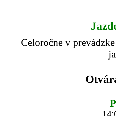
Jazd
Celoročne v prevádzke 
j
Otvár
P
14: