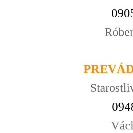
090
Róbe
PREVÁ
Starostli
094
Václ