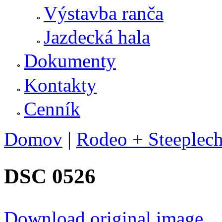
Výstavba ranča
Jazdecká hala
Dokumenty
Kontakty
Cenník
Domov
|
Rodeo + Steeplech
Nachádzate sa tu
DSC 0526
Download original image