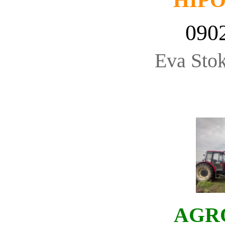
HIP
090
Eva Stok
AGR