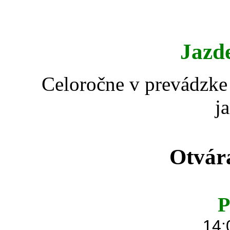
Jazd
Celoročne v prevádzke 
j
Otvár
P
14: