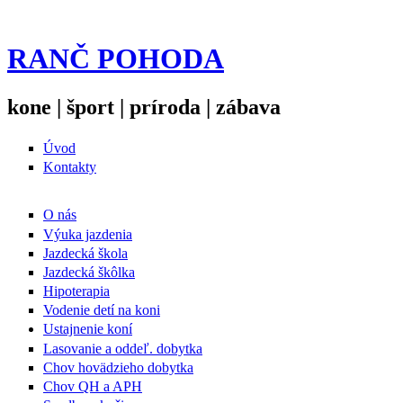
RANČ POHODA
kone | šport | príroda | zábava
Úvod
Kontakty
O nás
Výuka jazdenia
Jazdecká škola
Jazdecká škôlka
Hipoterapia
Vodenie detí na koni
Ustajnenie koní
Lasovanie a oddeľ. dobytka
Chov hovädzieho dobytka
Chov QH a APH