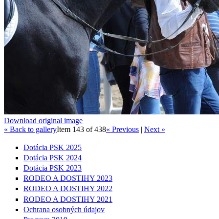
Download original image
« Back to gallery
Item 143 of 438
« Previous
|
Next »
Dotácia PSK 2025
Dotácia PSK 2024
Dotácia PSK 2023
RODEO A DOSTIHY 2023
RODEO A DOSTIHY 2022
RODEO A DOSTIHY 2021
Ochrana osobných údajov