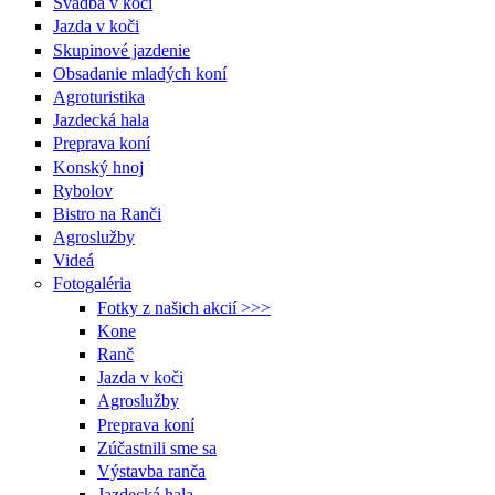
Svadba v koči
Jazda v koči
Skupinové jazdenie
Obsadanie mladých koní
Agroturistika
Jazdecká hala
Preprava koní
Konský hnoj
Rybolov
Bistro na Ranči
Agroslužby
Videá
Fotogaléria
Fotky z našich akcií >>>
Kone
Ranč
Jazda v koči
Agroslužby
Preprava koní
Zúčastnili sme sa
Výstavba ranča
Jazdecká hala