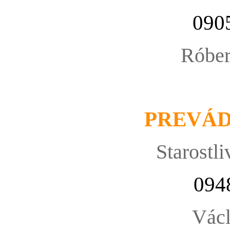
090
Róbe
PREVÁ
Starostli
094
Václ