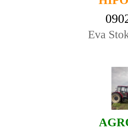
HIP
090
Eva Stok
AGR