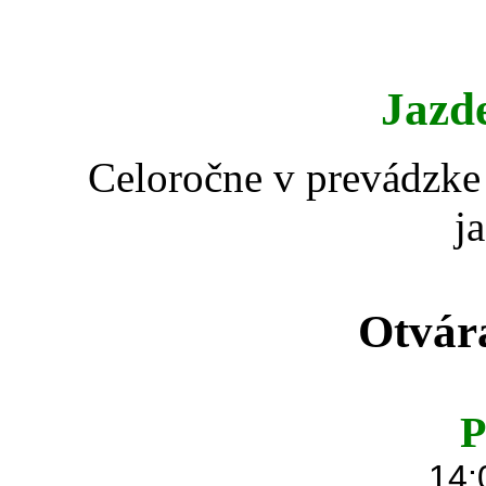
Jazd
Celoročne v prevádzke 
j
Otvár
P
14: