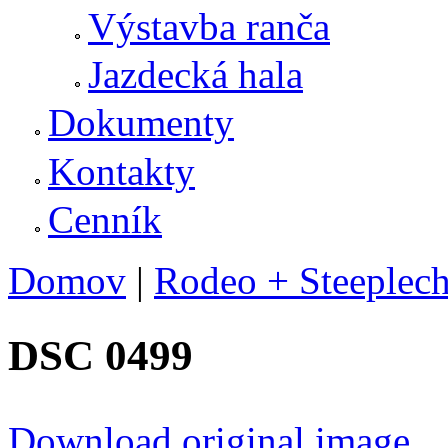
Výstavba ranča
Jazdecká hala
Dokumenty
Kontakty
Cenník
Domov
|
Rodeo + Steeplech
Nachádzate sa tu
DSC 0499
Download original image