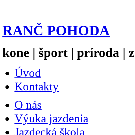
RANČ POHODA
kone | šport | príroda |
Úvod
Kontakty
O nás
Výuka jazdenia
Jazdecká škola