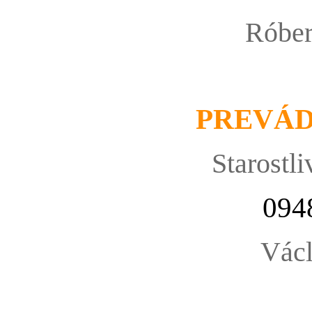
Róbe
PREVÁ
Starostli
094
Václ