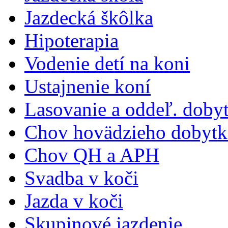
Jazdecká škôlka
Hipoterapia
Vodenie detí na koni
Ustajnenie koní
Lasovanie a oddeľ. doby
Chov hovädzieho dobytk
Chov QH a APH
Svadba v koči
Jazda v koči
Skupinové jazdenie