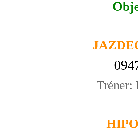
Obje
JAZDE
094
Tréner:
HIP