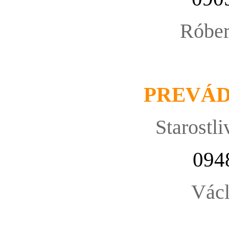
Róbe
PREVÁ
Starostli
094
Václ