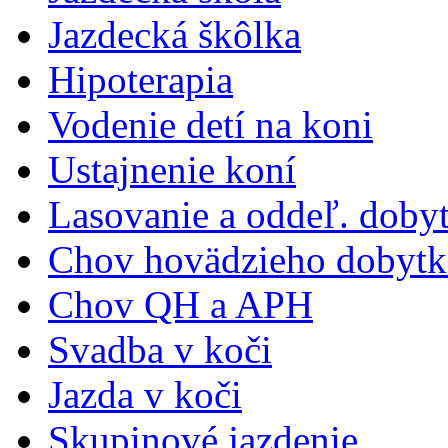
Jazdecká škôlka
Hipoterapia
Vodenie detí na koni
Ustajnenie koní
Lasovanie a oddeľ. doby
Chov hovädzieho dobytk
Chov QH a APH
Svadba v koči
Jazda v koči
Skupinové jazdenie