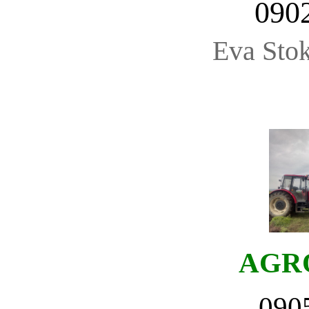
090
Eva Stok
AGR
090