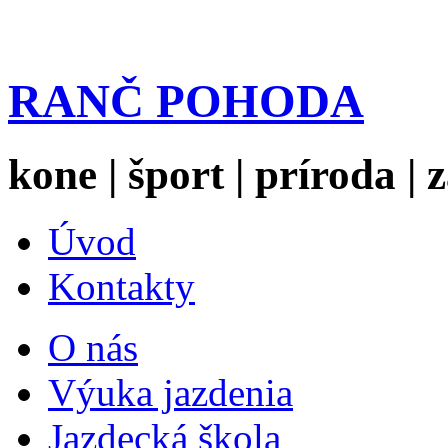
RANČ POHODA
kone | šport | príroda |
Úvod
Kontakty
O nás
Výuka jazdenia
Jazdecká škola