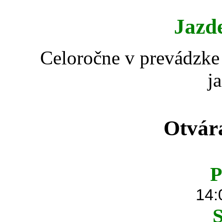
Jazd
Celoročne v prevádzke 
j
Otvár
P
14:
S