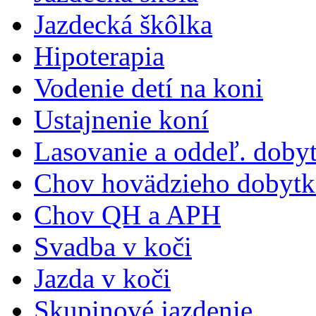
Jazdecká škôlka
Hipoterapia
Vodenie detí na koni
Ustajnenie koní
Lasovanie a oddeľ. doby
Chov hovädzieho dobytk
Chov QH a APH
Svadba v koči
Jazda v koči
Skupinové jazdenie