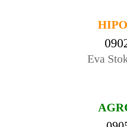
HIP
090
Eva Stok
AGR
090