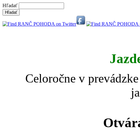
Hľadať
Jazd
Celoročne v prevádzke 
j
Otvár