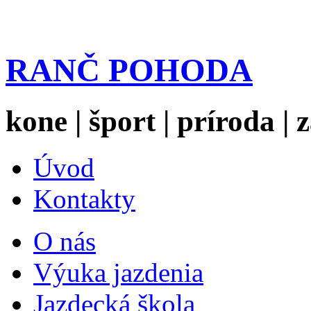
RANČ POHODA
kone | šport | príroda |
Úvod
Kontakty
O nás
Výuka jazdenia
Jazdecká škola