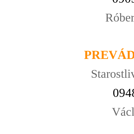
Róbe
PREVÁ
Starostli
094
Václ