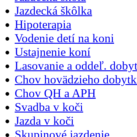
Jazdecká škôlka
Hipoterapia
Vodenie detí na koni
Ustajnenie koní
Lasovanie a oddeľ. doby
Chov hovädzieho dobytk
Chov QH a APH
Svadba v koči
Jazda v koči
Skupinové jazdenie