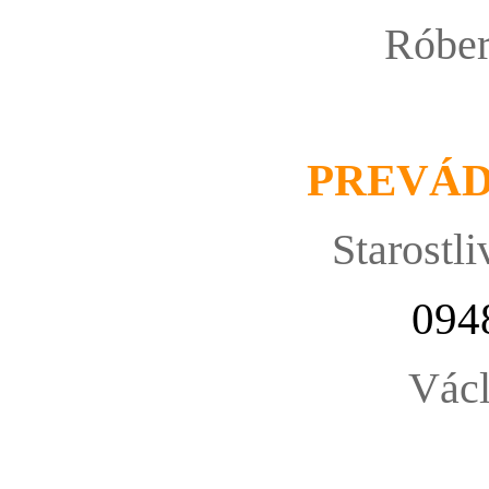
Róbe
PREVÁ
Starostli
094
Václ