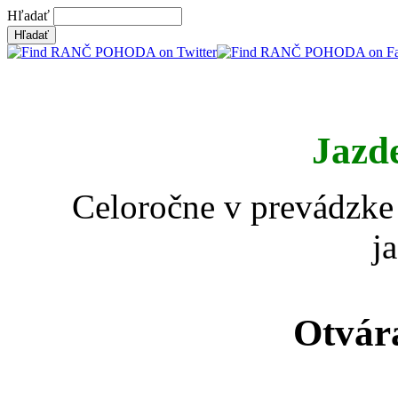
Hľadať
Jazd
Celoročne v prevádzke 
j
Otvár