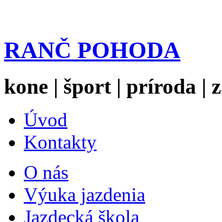
RANČ POHODA
kone | šport | príroda |
Úvod
Kontakty
O nás
Výuka jazdenia
Jazdecká škola